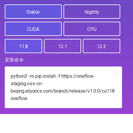
流水并行训练
将 PyTorch 预训练模型转为
静态图模块 nn.Graph
Stable
Nightly
OneFlow 格式
CUDA
CPU
计算机视觉迁移学习
大规模 Embedding 方案：
11.8
12.1
12.2
OneEmbedding
安装命令
Zero Redundancy Optimizer
(ZeRO)
python3 -m pip install -f https://oneflow-
staging.oss-cn-
大模型分片保存和加载
beijing.aliyuncs.com/branch/release/v1.0.0/cu118
oneflow
OneFlow 模拟 PyTorch
如何分层设置学习率